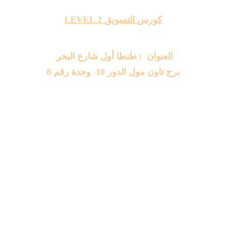
كورس التسويق LEVEL 2
العنوان  : طنطا أول شارع البحر 
برج تاون مول الدور 10  وحدة رقم 8
تواصل
لأي استفسار أو دعم نحن هنا لمساعدتك
البريد
info@trendacademi.com